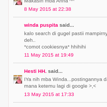
Makasih mba Anna ^^
8 May 2015 at 22:38
winda puspita
said...
kalo search di gugel pastii mampirn
deh..
*comot cookiesnya* hhihihi
11 May 2015 at 19:49
Hesti HH.
said...
IYa nih mba Winda...postingannya 
mana ketemu lagi di google >,<
13 May 2015 at 17:33