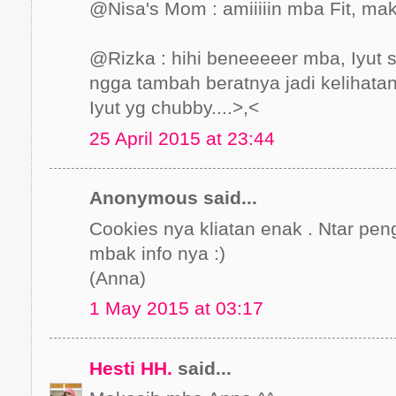
@Nisa's Mom : amiiiiin mba Fit, m
@Rizka : hihi beneeeeer mba, Iyut 
ngga tambah beratnya jadi kelihatan
Iyut yg chubby....>,<
25 April 2015 at 23:44
Anonymous said...
Cookies nya kliatan enak . Ntar pen
mbak info nya :)
(Anna)
1 May 2015 at 03:17
Hesti HH.
said...