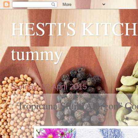
HESTI'S KITCHE
tummy
Sunday, 12 April 2015
Tropicana Slim "Alergon" Co