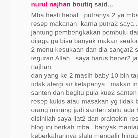
nurul najhan boutiq
said...
Mba hesti hebat.. putranya 2 ya mba
resep makanan, karna putra2 saya..
jantung pembengkakan pembulu da
dijaga ga bisa banyak makan seafoo
2 menu kesukaan dan dia sangat2 su
teguran Allah.. saya harus bener2 
najhan
dan yang ke 2 masih baby 10 bln tap
tidak alergi air kelapanya.. makan 
santen dan begitu pula kue2 santen 
resep kukis atau masakan yg tidak 
orang minang jadi santen slalu ada 
disinilah saya liat2 dan praktekin r
blog ini berkah mba.. banyak manf
keberkahannya slalu mengalir hingg