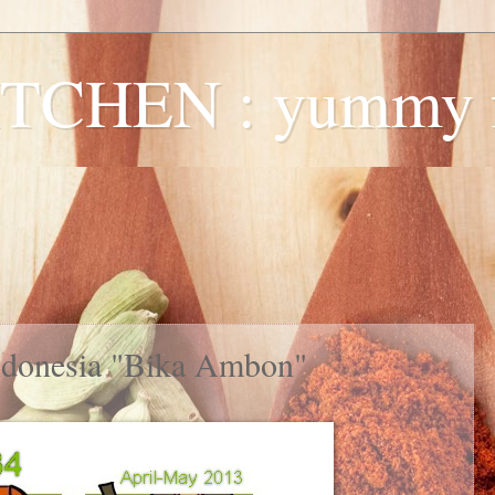
TCHEN : yummy f
ndonesia "Bika Ambon"