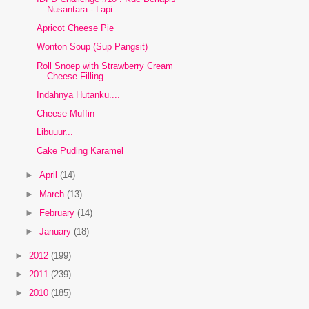
Nusantara - Lapi...
Apricot Cheese Pie
Wonton Soup (Sup Pangsit)
Roll Snoep with Strawberry Cream
Cheese Filling
Indahnya Hutanku....
Cheese Muffin
Libuuur...
Cake Puding Karamel
►
April
(14)
►
March
(13)
►
February
(14)
►
January
(18)
►
2012
(199)
►
2011
(239)
►
2010
(185)