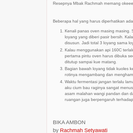
Resepnya Mbak Rachmah memang okeee
Beberapa hal yang harus diperhatikan ada
Kenali panas oven masing masing. 
loyang yang diberi pasir bersih. Ka
disusun. Jadi total 3 loyang sama l
Kalau menggunakan api 160C terlalu
pertama pintu oven harus dibuka se
ditutup sampai kue matang.
Bagian bawah loyang tidak kuoles k
rotinya mengambang dan menghamba
Waktu fermentasi jangan terlalu lama
aku cium bau raginya sangat menus
asam malahan wangi pandan dan daun 
ruangan juga berpengaruh terhadap
BIKA AMBON
by
Rachmah Setyawati