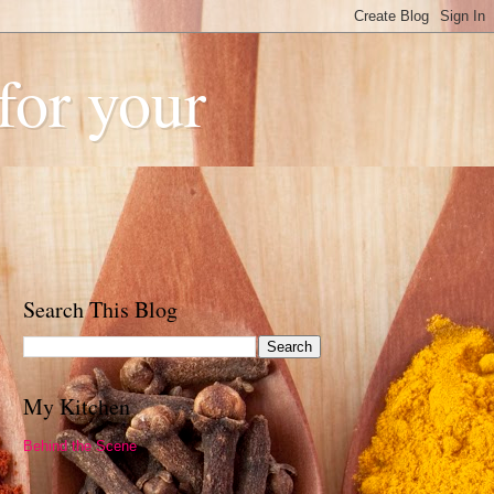
or your
Search This Blog
My Kitchen
Behind the Scene