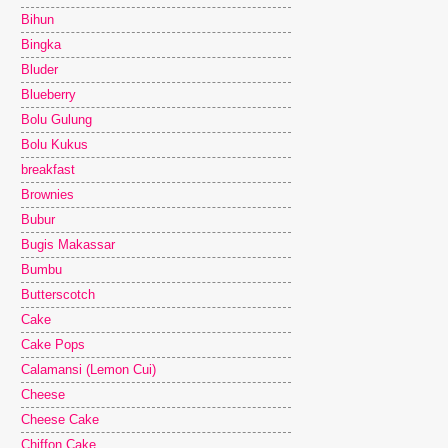
Bihun
Bingka
Bluder
Blueberry
Bolu Gulung
Bolu Kukus
breakfast
Brownies
Bubur
Bugis Makassar
Bumbu
Butterscotch
Cake
Cake Pops
Calamansi (Lemon Cui)
Cheese
Cheese Cake
Chiffon Cake