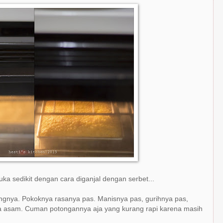
a sedikit dengan cara diganjal dengan serbet...
nangnya. Pokoknya rasanya pas. Manisnya pas, gurihnya pas,
oma asam. Cuman potongannya aja yang kurang rapi karena masih