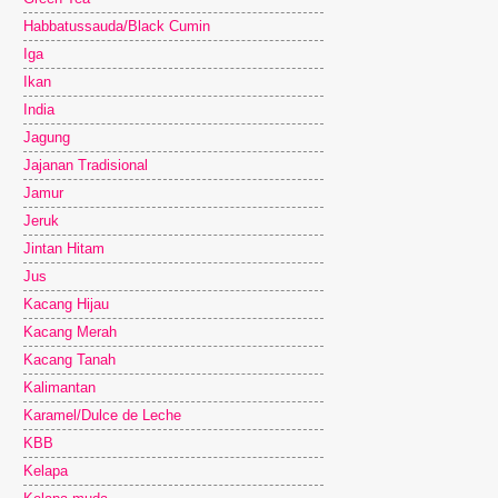
Habbatussauda/Black Cumin
Iga
Ikan
India
Jagung
Jajanan Tradisional
Jamur
Jeruk
Jintan Hitam
Jus
Kacang Hijau
Kacang Merah
Kacang Tanah
Kalimantan
Karamel/Dulce de Leche
KBB
Kelapa