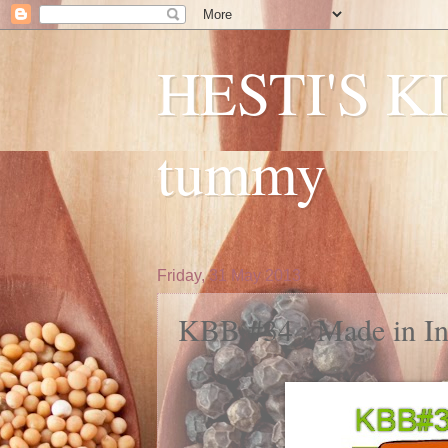
HESTI'S KI
tummy
Friday, 31 May 2013
KBB #34 : Made in I