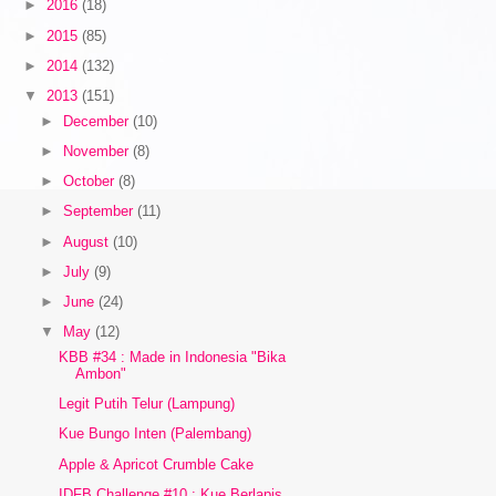
►
2016
(18)
►
2015
(85)
►
2014
(132)
▼
2013
(151)
►
December
(10)
►
November
(8)
►
October
(8)
►
September
(11)
►
August
(10)
►
July
(9)
►
June
(24)
▼
May
(12)
KBB #34 : Made in Indonesia "Bika
Ambon"
Legit Putih Telur (Lampung)
Kue Bungo Inten (Palembang)
Apple & Apricot Crumble Cake
IDFB Challenge #10 : Kue Berlapis