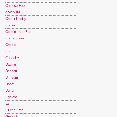
Chinese Food
chocolate
Choux Pastry
Coffee
Cookies and Bars
Cotton Cake
Crepes
Cumi
Cupcake
Daging
Dessert
Dimsum
Donat
Durian
Eggless
Es
Gluten Free
Green Tea