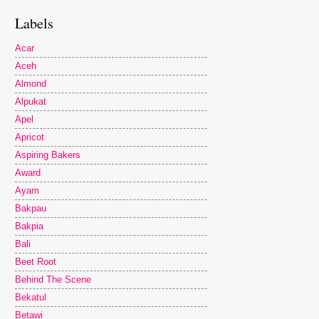
Labels
Acar
Aceh
Almond
Alpukat
Apel
Apricot
Aspiring Bakers
Award
Ayam
Bakpau
Bakpia
Bali
Beet Root
Behind The Scene
Bekatul
Betawi