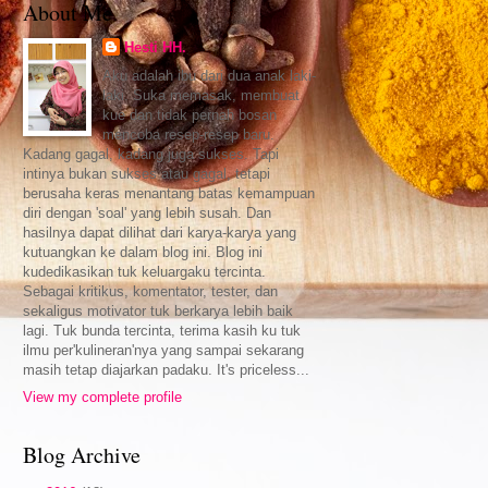
About Me
Hesti HH.
Aku adalah ibu dari dua anak laki-
laki. Suka memasak, membuat
kue dan tidak pernah bosan
mencoba resep-resep baru.
Kadang gagal, kadang juga sukses. Tapi
intinya bukan sukses atau gagal, tetapi
berusaha keras menantang batas kemampuan
diri dengan 'soal' yang lebih susah. Dan
hasilnya dapat dilihat dari karya-karya yang
kutuangkan ke dalam blog ini. Blog ini
kudedikasikan tuk keluargaku tercinta.
Sebagai kritikus, komentator, tester, dan
sekaligus motivator tuk berkarya lebih baik
lagi. Tuk bunda tercinta, terima kasih ku tuk
ilmu per'kulineran'nya yang sampai sekarang
masih tetap diajarkan padaku. It's priceless...
View my complete profile
Blog Archive